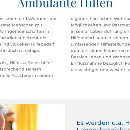
Ambulante Hilfen
tes Leben und Wohnen“ der
eigenen häuslichen Wohnumf
hsene Menschen mit
Möglichkeiten und Ressour
 Wohngemeinschaften in
in seiner Lebensführung en
achdienst betreut die
Hilfebedarf kann in seinem 
individuellen Hilfebedarf
umfassenden Hilfestellung
ache auch samstags.
dem einzelnen Menschen ei
Bereich Leben und Wohnen
„ Hilfe zur Selbsthilfe“
ion der Unterstützung ist
entsprechend seinem
ein wichtiger und wesentlic
nelle Assistenz in seinem
Es werden u.a. H
Lebensbereichen 