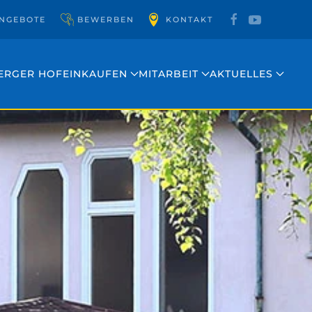
NGEBOTE
BEWERBEN
KONTAKT
ERGER HOF
EINKAUFEN
MITARBEIT
AKTUELLES