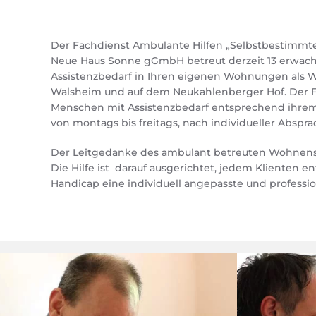
Der Fachdienst Ambulante Hilfen „Selbstbestimm
Neue Haus Sonne gGmbH betreut derzeit 13 erwac
Assistenzbedarf in Ihren eigenen Wohnungen als
Walsheim und auf dem Neukahlenberger Hof. Der F
Menschen mit Assistenzbedarf entsprechend ihrem 
von montags bis freitags, nach individueller Abspr
Der Leitgedanke des ambulant betreuten Wohnens ist
Einflussnahme bezüglich Form, Inhalt und Organisat
Die Hilfe ist darauf ausgerichtet, jedem Klienten 
Handicap eine individuell angepasste und professio